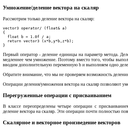
Умножение/деление вектора на скаляр
Рассмотрим только деление вектора на скаляр:
vector3 operator/ (float& a)

{

  float b = 1.0f / a;

  return vector3 (x*b,y*b,z*b);

}
Первый оператор - деление единицы на параметр метода. Дел
медленнее чем умножение. Поэтому вместо того, чтобы выполня
вводим дополнительную переменную b и выполняем одно деле
Обратите внимание, что мы не проверяем возможность деления
Операции деления/умножения вектора на скаляр позволяют ум
Перегруженные операции с присваиванием
В классе переопределены четыре операции с присваиванием
деление вектора на скаляр. Эти операции почти полностью по
Скалярное и векторное произведение векторов