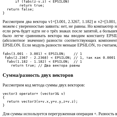
      if (fabs(z-v.z) < EPSILON)

        return true;

  return false;

}
Рассмотрим два вектора v1=[3.001, 2.3267, 1.182] и v2=[3.001
можем с уверенностью заявить: нет, не равны. Но компьютер 
если речь будет идти не о трёх знаках после запятой, а больш
было легче сравнивать вектора мы вводим константу EPSI
(абсолютное значение) разности соответствующих компонен
EPSILON. Если модуль разности меньше EPSILON, то считаем,
fabs(3.001 - 3.001) < EPSILON;    // 1

 fabs(2.2367 - 2.2368) < EPSILON; // 1, так как 0.0001 
  fabs(1.182 - 1.182) < EPSILON;  // 1

    return true; // Два вектора равны
Сумма/разность двух векторов
Рассмотрим код метода суммы двух векторов:
vector3 operator+ (vector3& v)

{

  return vector3(x+v.x,y+v.y,z+v.z);

}
Для суммы используется перегруженная операция +. Разность в