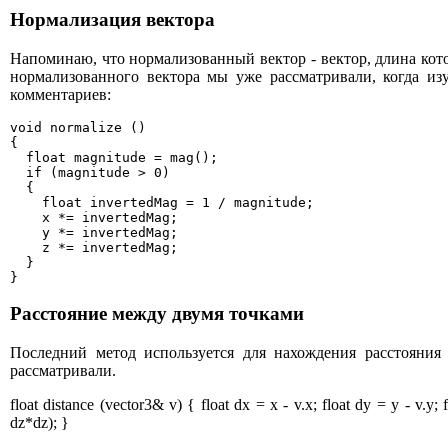
Нормализация вектора
Напоминаю, что нормализованный вектор - вектор, длина кот
нормализованного вектора мы уже рассматривали, когда из
комментариев:
void normalize ()

{

  float magnitude = mag();

  if (magnitude > 0)

  {

    float invertedMag = 1 / magnitude;

    x *= invertedMag;

    y *= invertedMag;

    z *= invertedMag;

  }

}
Расстояние между двумя точками
Последний метод используется для нахождения расстояни
рассматривали.
float distance (vector3& v) { float dx = x - v.x; float dy = y - v.y;
dz*dz); }