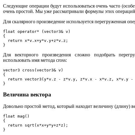
Следующие операции будут использоваться очень часто (особе
очень простой. Мы уже рассматривали формулы этих операций,
Для скалярного произведение используется перегруженная опе
float operator* (vector3& v)

{

  return x*v.x+y*v.y+z*v.z;

}
Для векторного произведения сложно подобрать перег
использовать имя метода cross:
vector3 cross(vector3& v)

{

  return vector3(y*v.z - z*v.y, z*v.x - x*v.z, x*v.y - 
}
Величина вектора
Довольно простой метод, который находит величину (длину) в
float mag()

{

  return sqrt(x*x+y*y+z*z);

}