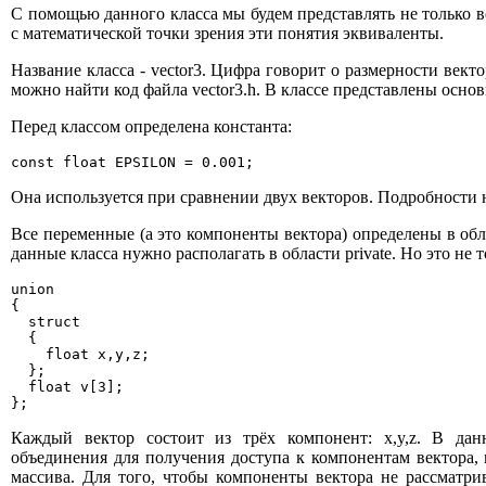
С помощью данного класса мы будем представлять не только ве
с математической точки зрения эти понятия эквиваленты.
Название класса - vector3. Цифра говорит о размерности векто
можно найти код файла vector3.h. В классе представлены осно
Перед классом определена константа:
const float EPSILON = 0.001;
Она используется при сравнении двух векторов. Подробности 
Все переменные (а это компоненты вектора) определены в обла
данные класса нужно располагать в области private. Но это не т
union

{

  struct

  {

    float x,y,z;

  };

  float v[3];

};
Каждый вектор состоит из трёх компонент: x,y,z. В да
объединения для получения доступа к компонентам вектора,
массива. Для того, чтобы компоненты вектора не рассматри