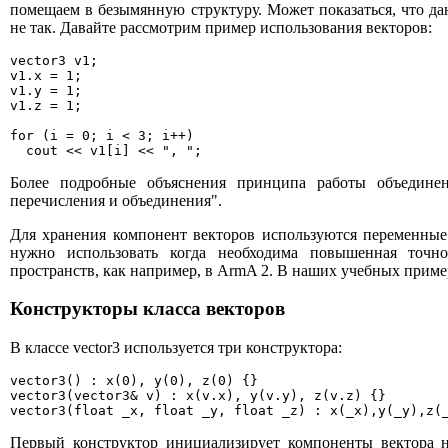
помещаем в безымянную структуру. Может показаться, что да
не так. Давайте рассмотрим пример использования векторов:
vector3 v1;

v1.x = 1;

v1.y = 1;

v1.z = 1;

for (i = 0; i < 3; i++)

  cout << v1[i] << ", ";
Более подробные объяснения принципа работы объедине
перечисления и объединения".
Для хранения компонент векторов используются переменные т
нужно использовать когда необходима повышенная точн
пространств, как например, в ArmA 2. В наших учебных пример
Конструкторы класса векторов
В классе vector3 используется три конструктора:
vector3() : x(0), y(0), z(0) {}

vector3(vector3& v) : x(v.x), y(v.y), z(v.z) {}

vector3(float _x, float _y, float _z) : x(_x),y(_y),z(
Первый конструктор инициализирует компоненты вектора н