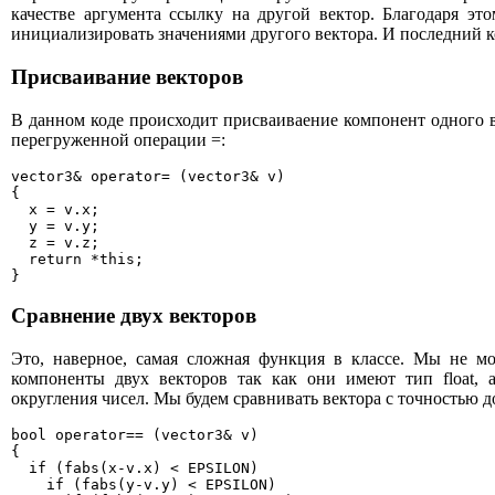
качестве аргумента ссылку на другой вектор. Благодаря это
инициализировать значениями другого вектора. И последний к
Присваивание векторов
В данном коде происходит присваиваение компонент одного в
перегруженной операции =:
vector3& operator= (vector3& v)

{

  x = v.x;

  y = v.y;

  z = v.z;

  return *this;

}
Сравнение двух векторов
Это, наверное, самая сложная функция в классе. Мы не м
компоненты двух векторов так как они имеют тип float, 
округления чисел. Мы будем сравнивать вектора с точностью до
bool operator== (vector3& v)

{

  if (fabs(x-v.x) < EPSILON)

    if (fabs(y-v.y) < EPSILON)
